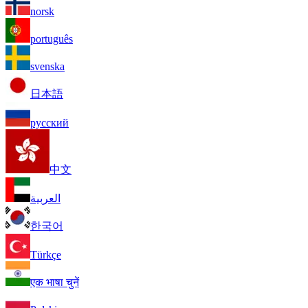
norsk
português
svenska
日本語
русский
中文
العربية
한국어
Türkçe
एक भाषा चुनें