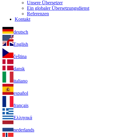
Unsere Übersetzer
Ein globaler Übersetzungsdienst
Referenzen
Kontakt
deutsch
English
čeština
dansk
italiano
español
français
Ελληνικά
nederlands