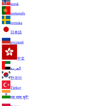
norsk
português
svenska
日本語
русский
中文
العربية
한국어
Türkçe
एक भाषा चुनें"