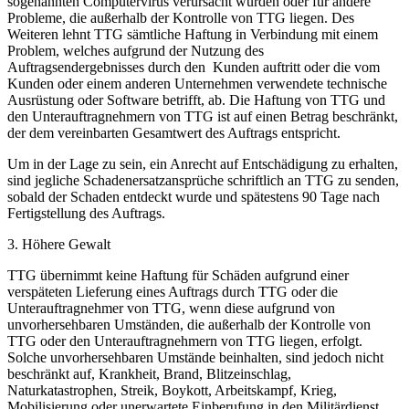
sogenannten Computervirus verursacht wurden oder für andere
Probleme, die außerhalb der Kontrolle von TTG liegen. Des
Weiteren lehnt TTG sämtliche Haftung in Verbindung mit einem
Problem, welches aufgrund der Nutzung des
Auftragsendergebnisses durch den Kunden auftritt oder die vom
Kunden oder einem anderen Unternehmen verwendete technische
Ausrüstung oder Software betrifft, ab. Die Haftung von TTG und
den Unterauftragnehmern von TTG ist auf einen Betrag beschränkt,
der dem vereinbarten Gesamtwert des Auftrags entspricht.
Um in der Lage zu sein, ein Anrecht auf Entschädigung zu erhalten,
sind jegliche Schadenersatzansprüche schriftlich an TTG zu senden,
sobald der Schaden entdeckt wurde und spätestens 90 Tage nach
Fertigstellung des Auftrags.
3. Höhere Gewalt
TTG übernimmt keine Haftung für Schäden aufgrund einer
verspäteten Lieferung eines Auftrags durch TTG oder die
Unterauftragnehmer von TTG, wenn diese aufgrund von
unvorhersehbaren Umständen, die außerhalb der Kontrolle von
TTG oder den Unterauftragnehmern von TTG liegen, erfolgt.
Solche unvorhersehbaren Umstände beinhalten, sind jedoch nicht
beschränkt auf, Krankheit, Brand, Blitzeinschlag,
Naturkatastrophen, Streik, Boykott, Arbeitskampf, Krieg,
Mobilisierung oder unerwartete Einberufung in den Militärdienst,