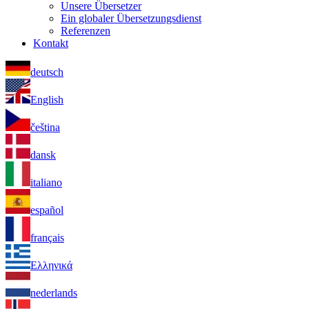
Unsere Übersetzer
Ein globaler Übersetzungsdienst
Referenzen
Kontakt
deutsch
English
čeština
dansk
italiano
español
français
Ελληνικά
nederlands