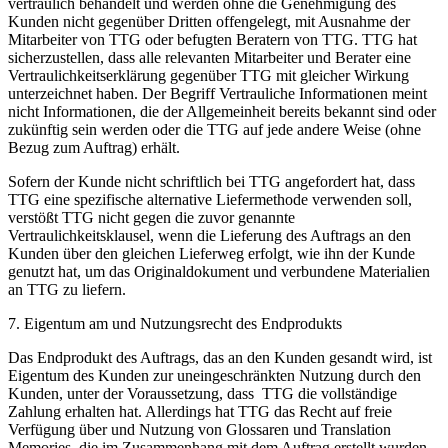
vertraulich behandelt und werden ohne die Genehmigung des
Kunden nicht gegenüber Dritten offengelegt, mit Ausnahme der
Mitarbeiter von TTG oder befugten Beratern von TTG. TTG hat
sicherzustellen, dass alle relevanten Mitarbeiter und Berater eine
Vertraulichkeitserklärung gegenüber TTG mit gleicher Wirkung
unterzeichnet haben. Der Begriff Vertrauliche Informationen meint
nicht Informationen, die der Allgemeinheit bereits bekannt sind oder
zukünftig sein werden oder die TTG auf jede andere Weise (ohne
Bezug zum Auftrag) erhält.
Sofern der Kunde nicht schriftlich bei TTG angefordert hat, dass
TTG eine spezifische alternative Liefermethode verwenden soll,
verstößt TTG nicht gegen die zuvor genannte
Vertraulichkeitsklausel, wenn die Lieferung des Auftrags an den
Kunden über den gleichen Lieferweg erfolgt, wie ihn der Kunde
genutzt hat, um das Originaldokument und verbundene Materialien
an TTG zu liefern.
7. Eigentum am und Nutzungsrecht des Endprodukts
Das Endprodukt des Auftrags, das an den Kunden gesandt wird, ist
Eigentum des Kunden zur uneingeschränkten Nutzung durch den
Kunden, unter der Voraussetzung, dass TTG die vollständige
Zahlung erhalten hat. Allerdings hat TTG das Recht auf freie
Verfügung über und Nutzung von Glossaren und Translation
Memories, die im Zusammenhang mit dem Auftrag erstellt wurden.