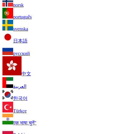
norsk
português
svenska
日本語
русский
中文
العربية
한국어
Türkçe
एक भाषा चुनें"