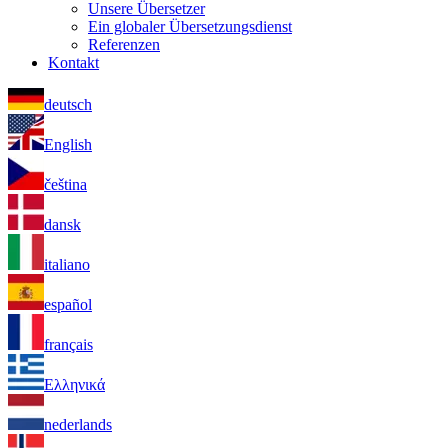
Unsere Übersetzer
Ein globaler Übersetzungsdienst
Referenzen
Kontakt
deutsch
English
čeština
dansk
italiano
español
français
Ελληνικά
nederlands