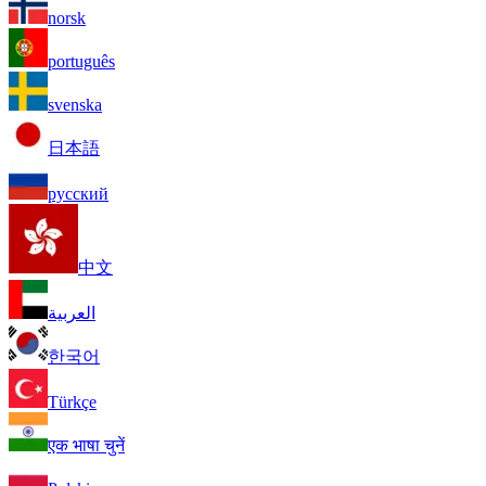
norsk
português
svenska
日本語
русский
中文
العربية
한국어
Türkçe
एक भाषा चुनें