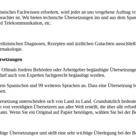
sches Fachwissen erfordern, wird jeder an uns vergebene Auftrag von 
sprachler ist. Wir bieten technische Übersetzungen ins und aus dem Sp
nd Telekommunikation, etc.
zinischen Diagnosen, Rezepten und ärztlichen Gutachten ausschließlic
armakologie.
ersetzungen
nd. Oftmals fordern Behörden oder Arbeitgeber beglaubigte Übersetzunge
darf auch von Experten fachgerecht beglaubigt werden.
em Spanischen und 99 weiteren Sprachen an. Dass eine Übersetzung begla
sen.
rsetzung unterscheiden sich von Land zu Land. Grundsätzlich bedeutet 
von vereidigten Übersetzern aus aller Welt erstellt, die über alle erf
tei. Wenn Sie ein Original auf Papier benötigen, wählen Sie bei der B
chige Übersetzungen und stellt eine sehr wichtige Überlegung bei der 