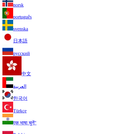
norsk
português
svenska
日本語
русский
中文
العربية
한국어
Türkçe
एक भाषा चुनें"