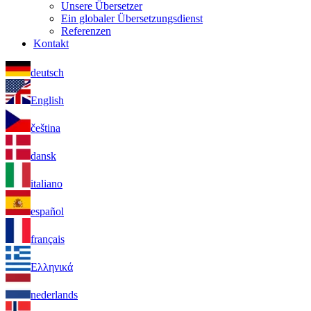
Unsere Übersetzer
Ein globaler Übersetzungsdienst
Referenzen
Kontakt
deutsch
English
čeština
dansk
italiano
español
français
Ελληνικά
nederlands