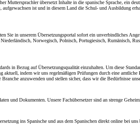
cher Muttersprachler übersetzt Inhalte in die spanische Sprache, ein deu
, aufgewachsen ist und in diesem Land die Schul- und Ausbildung erhalt
n Sie in unserem Übersetzungsportal sofort ein unverbindliches Angeb
ch, Niederländisch, Norwegisch, Polnisch, Portugiesisch, Rumänisch, Ru
ndards in Bezug auf Übersetzungsqualität einzuhalten. Um diese Stand
ung aktuell, indem wir uns regelmäßigen Prüfungen durch eine amtliche 
er Branche anzuwenden und stellen sicher, dass wir die Bedürfnisse uns
ndaten und Dokumenten. Unsere Fachübersetzer sind an strenge Gehei
rsetzung ins Spanische und aus dem Spanischen direkt online bei uns 