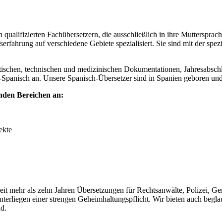
qualifizierten Fachübersetzern, die ausschließlich in ihre Mutterspra
erfahrung auf verschiedene Gebiete spezialisiert. Sie sind mit der spe
stischen, technischen und medizinischen Dokumentationen, Jahresabsch
h-Spanisch an. Unsere Spanisch-Übersetzer sind in Spanien geboren u
enden Bereichen an:
ekte
n seit mehr als zehn Jahren Übersetzungen für Rechtsanwälte, Polizei, 
unterliegen einer strengen Geheimhaltungspflicht. Wir bieten auch be
d.